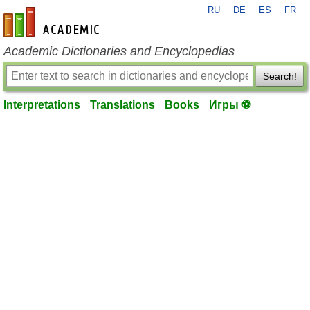
RU
DE
ES
FR
en-academic.com
Academic Dictionaries and Encyclopedias
Search!
Interpretations
Translations
Books
Игры ⚽