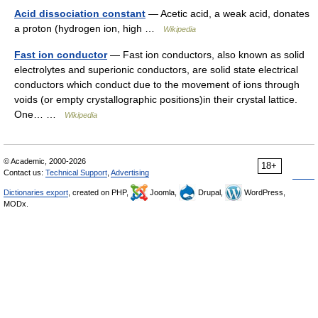
Acid dissociation constant
— Acetic acid, a weak acid, donates
a proton (hydrogen ion, high …
Wikipedia
Fast ion conductor
— Fast ion conductors, also known as solid
electrolytes and superionic conductors, are solid state electrical
conductors which conduct due to the movement of ions through
voids (or empty crystallographic positions)in their crystal lattice.
One… …
Wikipedia
© Academic, 2000-2026
18+
Contact us:
Technical Support
,
Advertising
Dictionaries export
, created on PHP,
Joomla,
Drupal,
WordPress,
MODx.