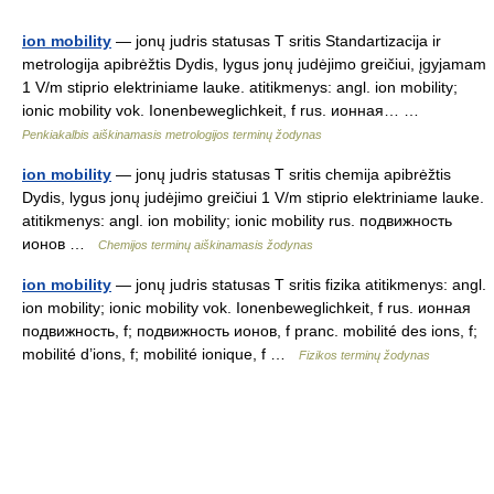
ion mobility
— jonų judris statusas T sritis Standartizacija ir
metrologija apibrėžtis Dydis, lygus jonų judėjimo greičiui, įgyjamam
1 V/m stiprio elektriniame lauke. atitikmenys: angl. ion mobility;
ionic mobility vok. Ionenbeweglichkeit, f rus. ионная… …
Penkiakalbis aiškinamasis metrologijos terminų žodynas
ion mobility
— jonų judris statusas T sritis chemija apibrėžtis
Dydis, lygus jonų judėjimo greičiui 1 V/m stiprio elektriniame lauke.
atitikmenys: angl. ion mobility; ionic mobility rus. подвижность
ионов …
Chemijos terminų aiškinamasis žodynas
ion mobility
— jonų judris statusas T sritis fizika atitikmenys: angl.
ion mobility; ionic mobility vok. Ionenbeweglichkeit, f rus. ионная
подвижность, f; подвижность ионов, f pranc. mobilité des ions, f;
mobilité d’ions, f; mobilité ionique, f …
Fizikos terminų žodynas