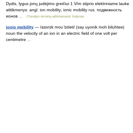
Dydis, lygus jonų judėjimo greičiui 1 V/m stiprio elektriniame lauke.
atitikmenys: angl. ion mobility; ionic mobility rus. подвижность
ионов …
Chemijos terminų aiškinamasis žodynas
ionic mobility
— /aɪɒnɪk moʊˈbɪləti/ (say uyonik moh biluhtee)
noun the velocity of an ion in an electric field of one volt per
centimetre …