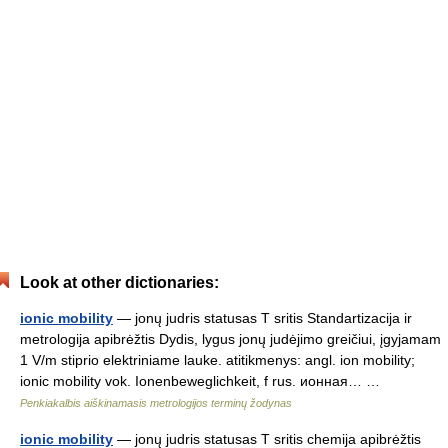
Look at other dictionaries:
ionic mobility
— jonų judris statusas T sritis Standartizacija ir
metrologija apibrėžtis Dydis, lygus jonų judėjimo greičiui, įgyjamam
1 V/m stiprio elektriniame lauke. atitikmenys: angl. ion mobility;
ionic mobility vok. Ionenbeweglichkeit, f rus. ионная… …
Penkiakalbis aiškinamasis metrologijos terminų žodynas
ionic mobility
— jonų judris statusas T sritis chemija apibrėžtis