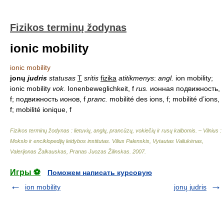
Fizikos terminų žodynas
ionic mobility
ionic mobility
jonų
judris
statusas
T
sritis
fizika
atitikmenys
:
angl.
ion mobility;
ionic mobility
vok.
Ionenbeweglichkeit, f
rus.
ионная подвижность,
f; подвижность ионов, f
pranc.
mobilité des ions, f; mobilité d’ions,
f; mobilité ionique, f
Fizikos terminų žodynas : lietuvių, anglų, prancūzų, vokiečių ir rusų kalbomis. – Vilnius :
Mokslo ir enciklopedijų leidybos institutas
.
Vilius Palenskis, Vytautas Valiukėnas,
Valerijonas Žalkauskas, Pranas Juozas Žilinskas
.
2007
.
Игры ⚽
Поможем написать курсовую
ion mobility
jonų judris